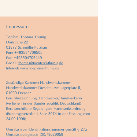
Impressum
Töpferei Thomas Thunig
22
Dorfstraße
01877
Schmölln-Putzkau
+
493594706505
Fon:
+
493504706449
Fax:
E-Mail:
thomas@toepferei-thunig.de
Internet:
www.toepferei-thunig.de
Zuständige Kammer: Handwerkskammer
8,
Handwerkskammer Dresden, Am Lagerplatz
01099
Dresden
Berufsbezeichnung: Handwerker/Handwerkerin
(verliehen in der Bundesrepublik Deutschland)
Berufsrechtliche Regelungen: Handwerksordnung
3074
(Bundesgesetzblatt I, Seite
in der Fassung vom
24.09.1998
)
27
Umsatzsteuer-Identifikationsnummer gemäß §
a
179029059
Umsatzsteuergesetz: DE