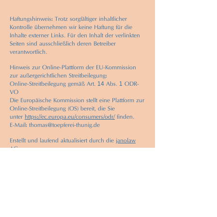
Haftungshinweis: Trotz sorgfältiger inhaltlicher
Kontrolle übernehmen wir keine Haftung für die
Inhalte externer Links. Für den Inhalt der verlinkten
Seiten sind ausschließlich deren Betreiber
verantwortlich.
Hinweis zur Online-Plattform der EU-Kommission
zur außergerichtlichen Streitbeilegung:
14
1
Online-Streitbeilegung gemäß Art.
Abs.
ODR-
VO
Die Europäische Kommission stellt eine Plattform zur
Online-Streitbeilegung (OS) bereit, die Sie
unter
https://ec.europa.eu/consumers/odr/
finden.
E-Mail:
thomas@toepferei-thunig.de
Erstellt und laufend aktualisiert durch die
janolaw
AG
.